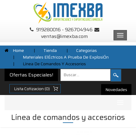
919280016 - 926704946
ventas@imexba.com
Menu
Home
|
Tienda
|
Categorias
|
Materiales ElÉctricos A Prueba De ExplosiÓn
|
Línea De Comandos Y Accesorios
Ofertas Especiales!
Novedades
Submenu
Desplegable
Línea de comandos y accesorios