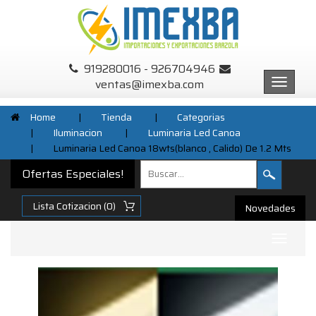
919280016 - 926704946
ventas@imexba.com
Menu
Home
|
Tienda
|
Categorias
|
Iluminacion
|
Luminaria Led Canoa
|
Luminaria Led Canoa 18wts(blanco , Calido) De 1.2 Mts
Ofertas Especiales!
Novedades
Submenu
Desplegable