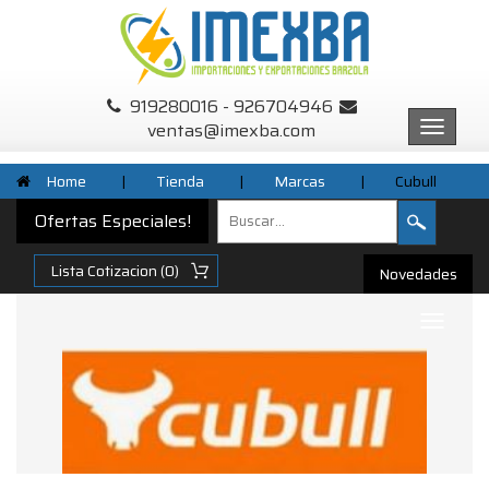
919280016 - 926704946
ventas@imexba.com
Menu
Home
|
Tienda
|
Marcas
|
Cubull
Ofertas Especiales!
Novedades
Submenu
Desplegable