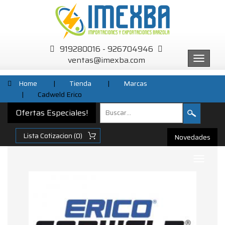
919280016 - 926704946
ventas@imexba.com
Menu
Home
|
Tienda
|
Marcas
|
Cadweld Erico
Ofertas Especiales!
Novedades
Submenu
Desplegable